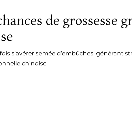
hances de grossesse gr
ise
ois s’avérer semée d’embûches, générant stres
onnelle chinoise